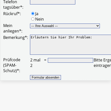
Telefon
tagsüber
*
:
Rückruf
*
:
Ja
Nein
Mein
anliegen
*
:
Bemerkung
*
:
Prüfcode
2 mal
=
Bitte Erg
(SPAM-
2
eintrage
Schutz)
*
: